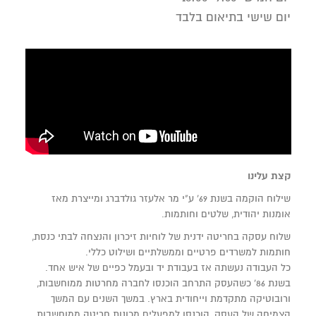
יום שישי בתיאום בלבד
קצת עלינו
שילוח הוקמה בשנת 69' ע"י מר אלעזר גולדברג ומייצרת מאז
אומנות יהודית, שלטים וחותמות.
שלוח עסקה בחריטה ידנית של לוחיות זיכרון והנצחה לבתי כנסת,
חותמות למשרדים פרטיים וממשלתיים ושילוט כללי.
כל העבודה נעשתה אז בעבודת יד ובעמל כפיים של איש אחד.
בשנת 86' כשהעסק התרחב הוכנסו לחברה מחרטות ממוחשבות,
ורובוטיקה מתקדמת וייחודית בארץ. במשך השנים עם המשך
הצמיחה של העסק, הוכנסו למפעלים מכונות חריטה ממוחשבות