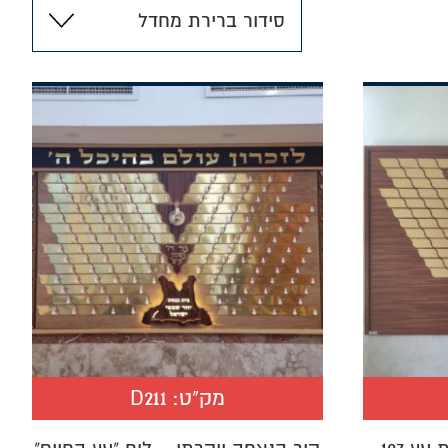
מק"ט:
D211