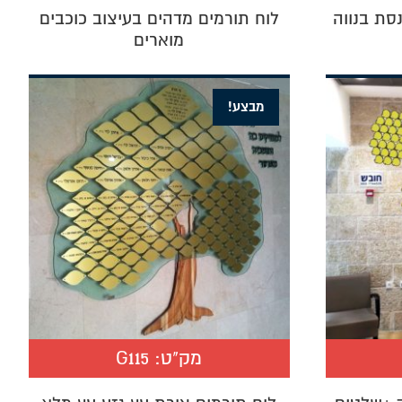
סת בנווה
לוח תורמים מדהים בעיצוב כוכבים
מוארים
מבצע!
מק"ט:
G115