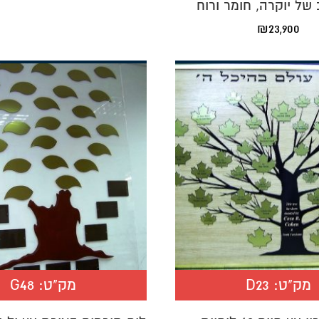
 של יוקרה, חומר ורוח
₪
23,900
מק"ט:
D23
מק"ט:
G48