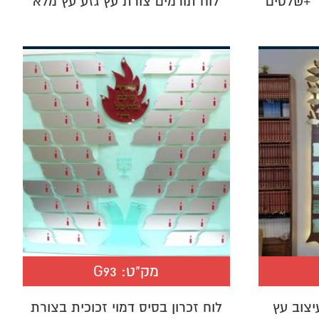
ד +שלטים
לוח תורמים צורת עץ גזע עץ מלא
מק"ט:
G93
יצוב עץ
לוח זכרון בסיס דמוי זכוכית בצורת