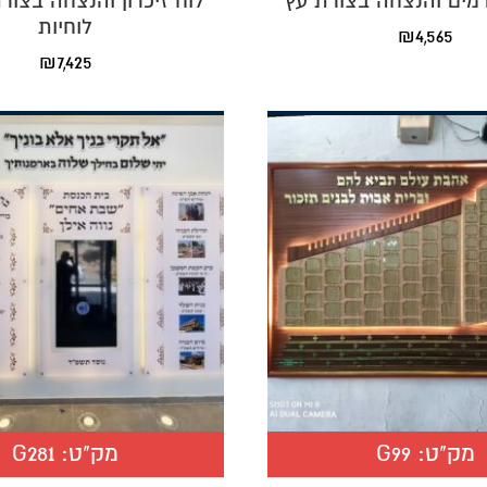
מים והנצחה בצורת עץ
לוחיות
₪
4,565
₪
7,425
מק"ט:
G99
מק"ט:
G281