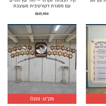
לוח זיכרון והנצחה בצורת עץ 107
קיר הנצחה יוקרתי – לוח "עץ החיים"
עם מסגרת דקורטיבית מעוצבת
₪
15,900
מק"ט:
G232