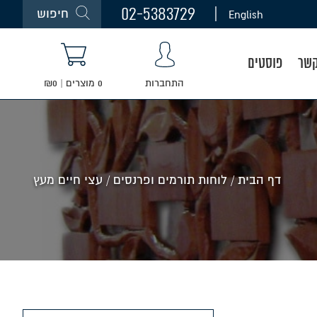
02-5383729
חיפוש
English
קשר
פוסטים
התחברות
0
מוצרים
|
0
₪
דף הבית
/
לוחות תורמים ופרנסים
/
עצי חיים מעץ