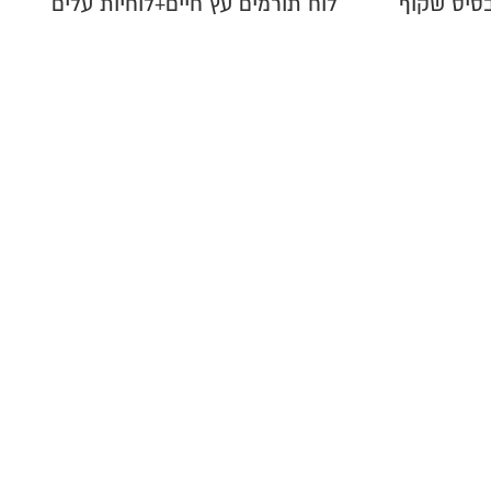
בסיס שקוף
לוח תורמים עץ חיים+לוחיות עלים