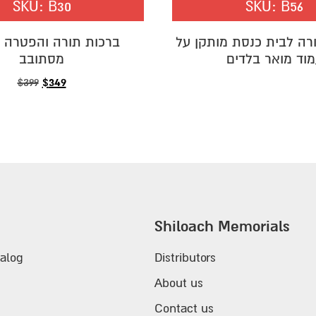
SKU:
B30
SKU:
B56
רה לבית כנסת מותקן על
ברכות תורה והפטרה פ
וד מואר בלדים
מסתובב
Original
$
349
Current
$
399
price
price
was:
is:
$399.
$349.
Shiloach Memorials
alog
Distributors
About us
Contact us