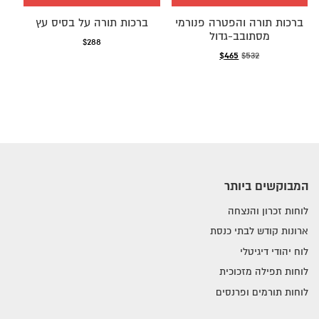
ברכות תורה והפטרה פנורמי
ברכות תורה על בסיס עץ
מסתובב-גדול
$
288
המחיר
המחיר
$
465
$
532
המקורי
הנוכחי
היה:
הוא:
$465.
$532.
המבוקשים ביותר
לוחות זכרון והנצחה
ארונות קודש לבתי כנסת
לוח יהודי דיגיטלי
לוחות תפילה מזכוכית
לוחות תורמים ופרנסים