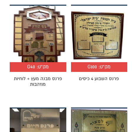
מק"ט:
G100
מק"ט:
G40
פרנס השבוע 4 כיסים
פרנס מבנה מעץ + לוחיות
מוזהבות