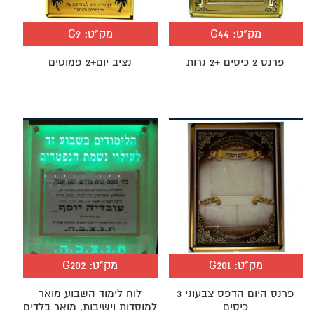
מק"ט:
G44
מק"ט:
G9
פרנס 2 כיסים +2 נרות
נציב יום+2 פמוטים
מק"ט:
G201
מק"ט:
G202
פרנס היום הדפס צבעוני 3
לוח לימוד השבוע מואר
כיסים
למוסדות וישיבות, מואר בלדים