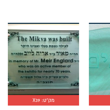
מק"ט:
X39