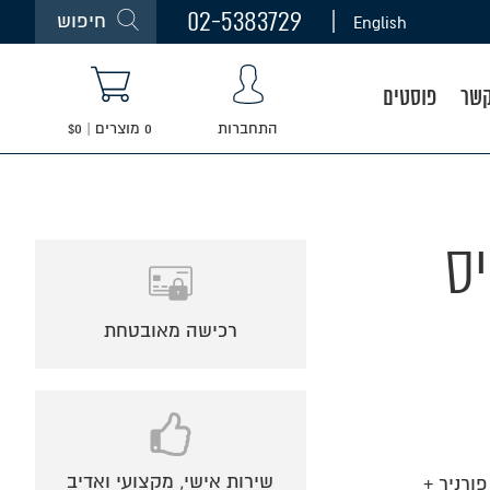
02-5383729
חיפוש
English
קשר
פוסטים
התחברות
0
מוצרים
|
0
$
ס
רכישה מאובטחת
שירות אישי, מקצועי ואדיב
+ בסיס עץ פורניר +