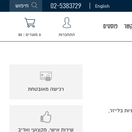
02-5383729
חיפוש
English
קשר
פוסטים
התחברות
0
מוצרים
|
0
$
רכישה מאובטחת
שירות אישי, מקצועי ואדיב