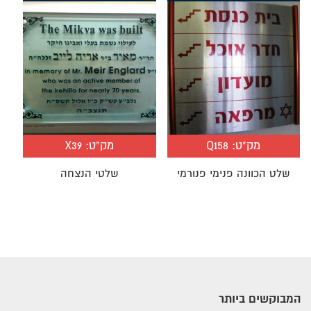
מק"ט:
Q158
מק"ט:
X39
שלט הכוונה פנימי פנורמי
שלטי הנצחה
המבוקשים ביותר