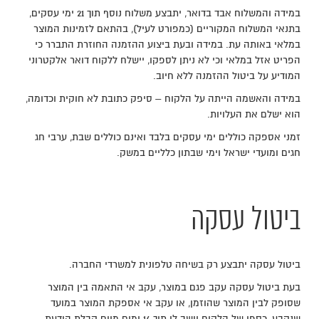
במידה והמשלוח אבד בדואר, יתבצע משלוח נוסף תוך 21 ימי עסקים,
בתנאי המשלוח המקוריים (כמפורט לעיל), בהתאם לזמינות המוצר
במלאי באותה עת. במידה ובעת ביצוע ההזמנה החוזרת התברר כי
הפריט אזל במלאי וכי לא ניתן לספקו, יישלח ללקוח דואר אלקטרוני
המודיע על ביטול ההזמנה ללא חיוב.
במידה והאשמה הייתה על הלקוח – סיפק כתובת לא חוקית וכדומה,
הוא ישלם את העלויות.
זמני אספקה כוללים ימי עסקים בלבד ואינם כוללים שבת, ערבי חג
חגים ומועדי ישראל וימי שבתון כלליים במשק.
ביטול עסקה
ביטול עסקה יתבצע רק בשיחה טלפונית למשרדי החברה.
בעת ביטול עסקה עקב פגם במוצר, עקב אי התאמה בין המוצר
שסופק לבין המוצר שהוזמן, או עקב אי אספקת המוצר במועד
שנקבע, כספו של הלקוח יושב לו תוך 14 ימים מיום קבלת הודעת