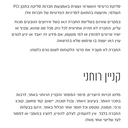
סליקת כרטיסי האשראי נעשית באמצעות חברות סליקה בתקן PCI
העולמי, ותיעשה בהתאם למדיניות הפרטיות של חברות אלו.
במקרים שאינם בשליטת החברה ו/או בשל אירועים הנובעים מכוח
עליון, החברה לא תהיה אחראית לכל נזק מכל סוג שהוא, עקיף או
ישיר שייגרם למזמין או למי מטעמו, אם מידע זה יאבד או יגיע לגורם
עוין ו/או יעשה בו שימוש שלא בהרשאה.
החברה לא תעביר את פרטי הלקוחות לשום גורם כלשהו.
קניין רוחני
מלוא זכויות היוצרים, סימני המסחר והקניין הרוחני באתר, לרבות
בתכני האתר, בעיצוב האתר, ובכל תוכנה, יישום, קוד מחשב, קובץ
גרפי, תמונה, טקסט וכל חומר אחר הכלול באתר, הינם בבעלות
החברה בלבד. אין להעתיק, לצלם, להפיץ, להציג בפומבי או למסור
לצד שלישי אחד מאלו.