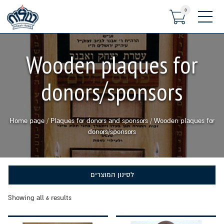
0
תפריט
Wooden plaques for
donors/sponsors
Home page
/
Plaques for donors and sponsors
/
Wooden plaques for
donors/sponsors
לסינון המוצרים
Showing all 6 results