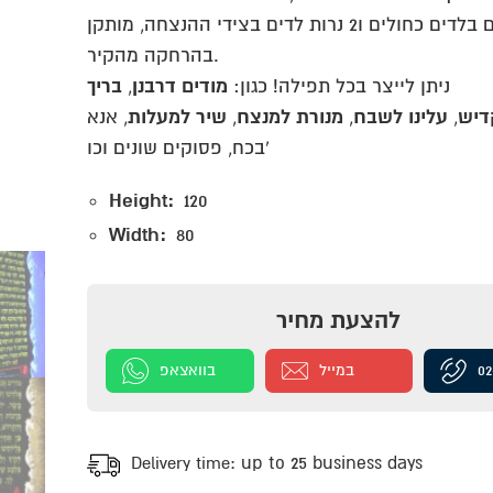
מוארים בלדים כחולים ו2 נרות לדים בצידי ההנצחה, מותקן
בהרחקה מהקיר.
בריך
מודים דרבנן
,
ניתן לייצר בכל תפילה! כגון:
שיר למעלות
מנורת למנצח
עלינו לשבח
קדי
, אנא
,
,
,
בכח, פסוקים שונים וכו’
Height:
120
Width:
80
להצעת מחיר
בוואצאפ
במייל
02
Delivery time:
up to 25 business days