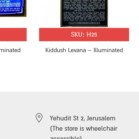
SKU:
H25
uminated
Kiddush Levana – Illuminated
Yehudit St 2, Jerusalem
(The store is wheelchair
accessible)