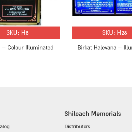
SKU:
H8
SKU:
H28
 – Colour Illuminated
Birkat Halevana – Ill
Shiloach Memorials
alog
Distributors